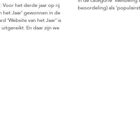
in de categorie 'Wellbeing 
Voor het derde jaar op rij
beoordeling) als 'populair
n het Jaar’ gewonnen in de
d ‘Website van het Jaar‘ is
 uitgereikt. En daar zijn we