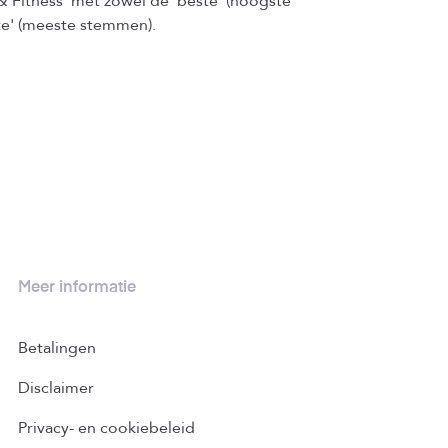
& Fitness' met zowel de 'beste' (hoogste
ste' (meeste stemmen).
Meer informatie
Betalingen
Disclaimer
Privacy- en cookiebeleid