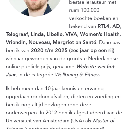
bestsellerauteur met
ruim 100.000
verkochte boeken en
bekend van
RTL4, AD,
Telegraaf, Linda, Libelle, VIVA, Women’s Health,
Vriendin, Nouveau, Margriet en Santé
. Daarnaast
ben ik van
2020 t/m 2025 (zes jaar op een rij)
winnaar geworden van de grootste Nederlandse
online publieksprijs, genaamd
Website van het
Jaar
, in de categorie
Wellbeing & Fitness
.
Ik heb meer dan 10 jaar kennis en ervaring
opgedaan rondom afvallen, diëten en voeding en
ben ik nog altijd bevlogen rond deze
onderwerpen. In 2012 ben ik afgestudeerd aan de
Universiteit van Amsterdam (UvA) als
Master of
Science
(voorheen doctorandus genoemd).