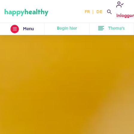
FR
DE
Inlogge
Begin hier
Thema's
Menu