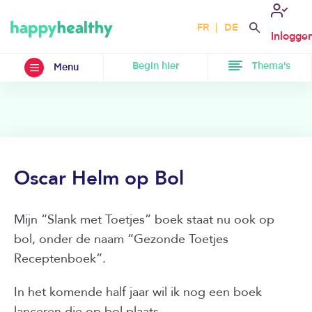
FR
DE
Inlogge
Begin hier
Thema's
Menu
Oscar Helm op Bol
Mijn “Slank met Toetjes” boek staat nu ook op
bol, onder de naam “Gezonde Toetjes
Receptenboek”.
In het komende half jaar wil ik nog een boek
lanceren die op bol plaats.