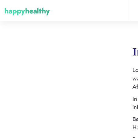
I
Lo
w
Af
In
in
Be
H