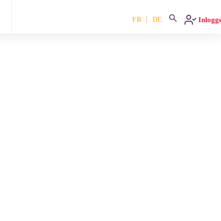
FR
DE
Inlogg