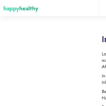
I
Lo
w
Af
In
in
Be
H