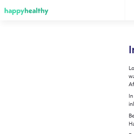
I
Lo
w
Af
In
in
Be
H