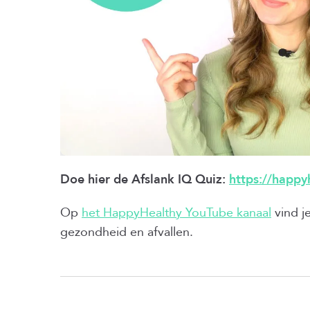
Doe hier de Afslank IQ Quiz:
https://happyh
Op
het HappyHealthy YouTube kanaal
vind j
gezondheid en afvallen.