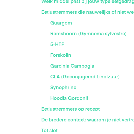
Welk middel past bij jouw type eetgedra
Eetlustremmers die nauwelijks of niet w
Guargom
Ramshoorn (Gymnema sylvestre)
5-HTP
Forskolin
Garcinia Cambogia
CLA (Geconjugeerd Linolzuur)
Synephrine
Hoodia Gordonii
Eetlustremmers op recept
De bredere context: waarom je niet vertro
Tot slot