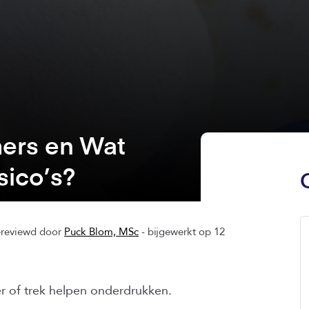
mers en Wat
sico’s?
ereviewd door
Puck Blom, MSc
- bijgewerkt op 12
r of trek helpen onderdrukken.