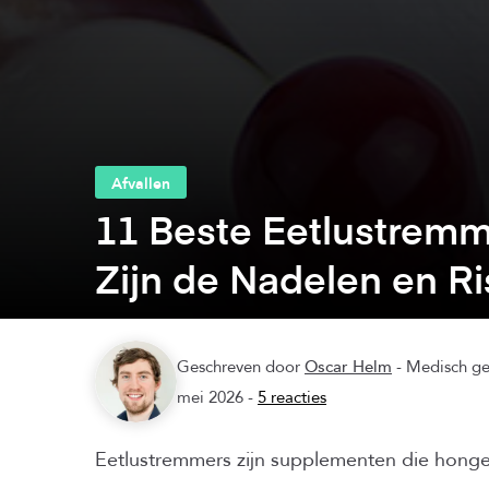
Afvallen
11 Beste Eetlustrem
Zijn de Nadelen en Ri
Geschreven door
Oscar Helm
- Medisch g
mei 2026 -
5 reacties
Eetlustremmers zijn supplementen die honge