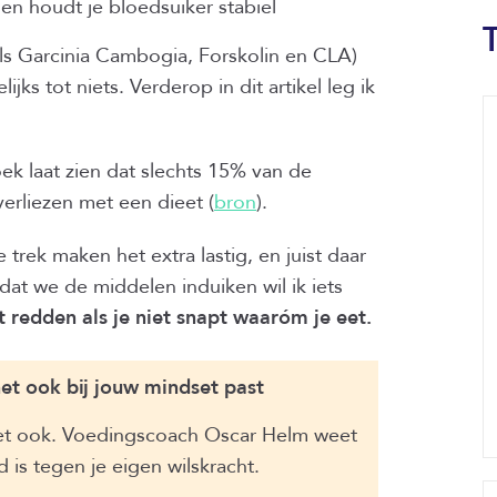
 en houdt je bloedsuiker stabiel
ls Garcinia Cambogia, Forskolin en CLA)
ks tot niets. Verderop in dit artikel leg ik
ek laat zien dat slechts 15% van de
erliezen met een dieet (
bron
).
ek maken het extra lastig, en juist daar
at we de middelen induiken wil ik iets
it redden als je niet snapt waaróm je eet.
t ook bij jouw mindset past
dset ook. Voedingscoach Oscar Helm weet
d is tegen je eigen wilskracht.