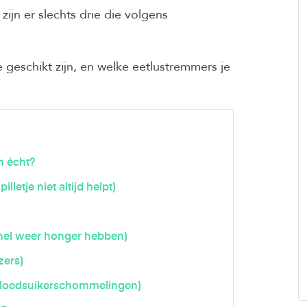
ijn er slechts drie die volgens
 ze geschikt zijn, en welke eetlustremmers je
n écht?
etje niet altijd helpt)
nel weer honger hebben)
zers)
 bloedsuikerschommelingen)