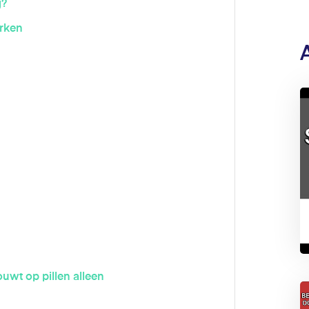
g?
erken
uwt op pillen alleen