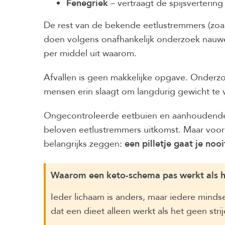
Fenegriek
– vertraagt de spijsvertering
De rest van de bekende eetlustremmers (zoa
doen volgens onafhankelijk onderzoek nauwelij
per middel uit waarom.
Afvallen is geen makkelijke opgave. Onderzo
mensen erin slaagt om langdurig gewicht te v
Ongecontroleerde eetbuien en aanhoudende tr
beloven eetlustremmers uitkomst. Maar voord
belangrijks zeggen:
een pilletje gaat je noo
Waarom een keto-schema pas werkt als he
Ieder lichaam is anders, maar iedere min
dat een dieet alleen werkt als het geen strij