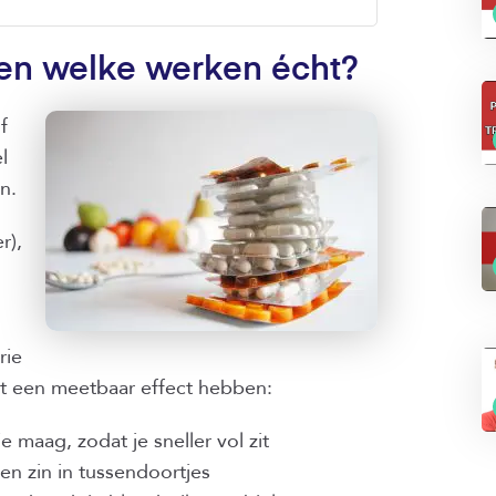
 en welke werken écht?
f
l
n.
r),
rie
t een meetbaar effect hebben:
je maag, zodat je sneller vol zit
en zin in tussendoortjes