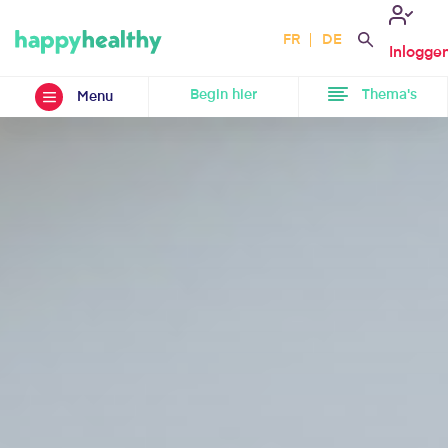
FR
DE
Inlogge
Begin hier
Thema's
Menu