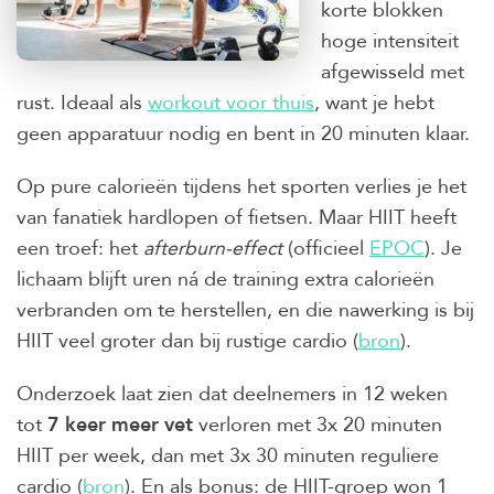
korte blokken
hoge intensiteit
afgewisseld met
rust. Ideaal als
workout voor thuis
, want je hebt
geen apparatuur nodig en bent in 20 minuten klaar.
Op pure calorieën tijdens het sporten verlies je het
van fanatiek hardlopen of fietsen. Maar HIIT heeft
een troef: het
afterburn-effect
(officieel
EPOC
). Je
lichaam blijft uren ná de training extra calorieën
verbranden om te herstellen, en die nawerking is bij
HIIT veel groter dan bij rustige cardio (
bron
).
Onderzoek laat zien dat deelnemers in 12 weken
tot
7 keer meer vet
verloren met 3x 20 minuten
HIIT per week, dan met 3x 30 minuten reguliere
cardio (
bron
). En als bonus: de HIIT-groep won 1