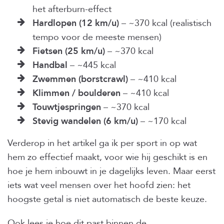
het afterburn-effect
Hardlopen (12 km/u)
– ~370 kcal (realistisch
tempo voor de meeste mensen)
Fietsen (25 km/u)
– ~370 kcal
Handbal
– ~445 kcal
Zwemmen (borstcrawl)
– ~410 kcal
Klimmen / boulderen
– ~410 kcal
Touwtjespringen
– ~370 kcal
Stevig wandelen (6 km/u)
– ~170 kcal
Verderop in het artikel ga ik per sport in op wat
hem zo effectief maakt, voor wie hij geschikt is en
hoe je hem inbouwt in je dagelijks leven. Maar eerst
iets wat veel mensen over het hoofd zien: het
hoogste getal is niet automatisch de beste keuze.
Ook lees je hoe dit past binnen de