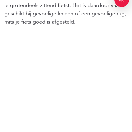
je grotendeels zittend fietst. Het is daardoor vaak
geschikt bij gevoelige knieën of een gevoelige rug,
mits je fiets goed is afgesteld.
Tot slot
Spinning is geen afslankmachine. Het is intensieve
cardio die je conditie opbouwt, je energie geeft en
je hoofd leegmaakt na een drukke dag. De muziek,
de groep en de instructeur tillen je telkens net over
die mentale drempel heen.
Kies het daarom vooral omdat je het leuk vindt. Dat
is precies wat maakt dat je het volhoudt, en daar zit
op de lange termijn de winst.
En op de dagen zonder les?
Spinning leunt op de