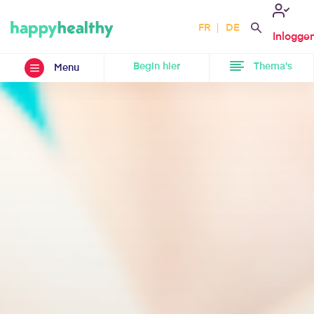
FR
DE
Inlogge
Begin hier
Thema's
Menu