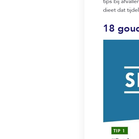
tips bij afvall
dieet dat tijde
18 goud